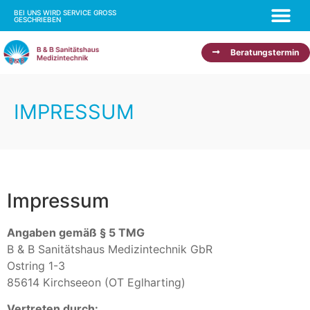
BEI UNS WIRD SERVICE GROSS
GESCHRIEBEN
Beratungstermin
IMPRESSUM
Impressum
Angaben gemäß § 5 TMG
B & B Sanitätshaus Medizintechnik GbR
Ostring 1-3
85614 Kirchseeon (OT Eglharting)
Vertreten durch: