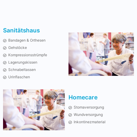
Sanitätshaus
Bandagen & Orthesen
Gehstöcke
Kompressionsstrümpfe
Lagerungskissen
Schnabeltassen
Urinflaschen
Homecare
Stomaversorgung
Wundversorgung
Inkontinezmaterial